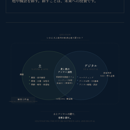
地や機会を耕す。耕すことは、未来への投資です。
QUESTION
いかに人と自然の接点を取り戻すか？
土
デジタル
食と農の
NATURE & SOIL
DX & DIGITAL
デジタル活用
伴走支援
農園
NGO・中小企業
季節限定農園カフェ
農業・自然観察
マーケティング
コンテンツ発信
環境・土壌・生態系
データ分析・DX推進
産直EC（準備中）
季節・感性・身体知
デジタル戦略・設計
en処towa
観省庵
観察と内省
OBSERVATION & REFLECTION
土とデジタルの間で、
未来を耕す。
CULTIVATING THE FUTURE BETWEEN SOIL AND DIGITAL