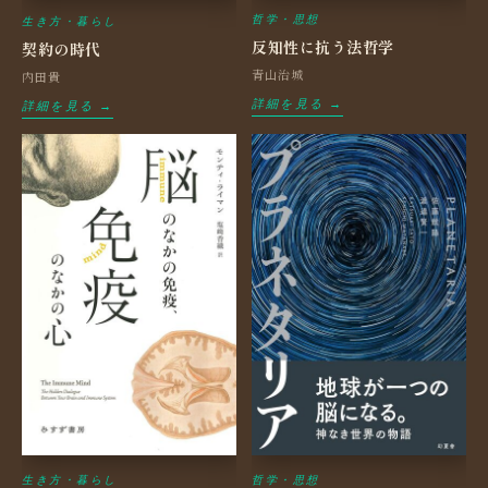
哲学・思想
生き方・暮らし
反知性に抗う法哲学
契約の時代
青山治城
内田貴
詳細を見る →
詳細を見る →
生き方・暮らし
哲学・思想