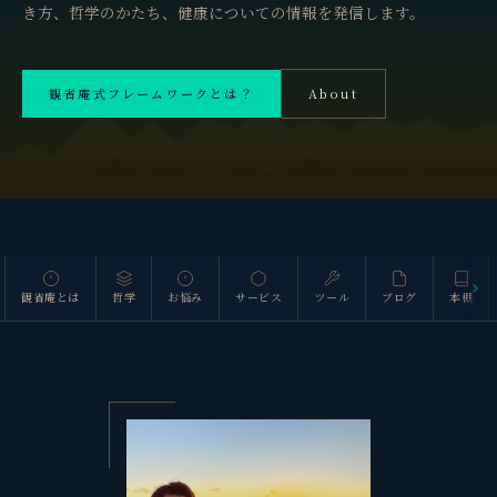
き方、哲学のかたち、健康についての情報を発信します。
観省庵式フレームワークとは？
About
斜里岳 1,547m
観省庵とは
哲学
お悩み
サービス
ツール
ブログ
本棚