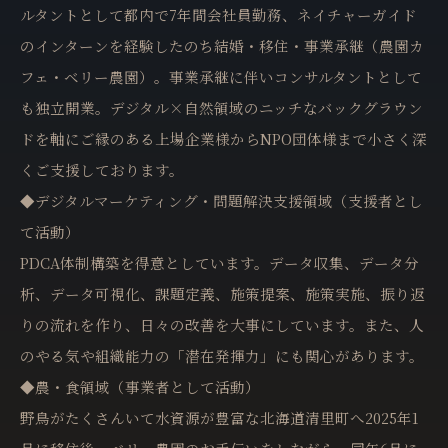
ルタントとして都内で7年間会社員勤務、ネイチャーガイド
のインターンを経験したのち結婚・移住・事業承継（農園カ
フェ・ベリー農園）。事業承継に伴いコンサルタントとして
も独立開業。デジタル×自然領域のニッチなバックグラウン
ドを軸にご縁のある上場企業様からNPO団体様まで小さく深
くご支援しております。
◆デジタルマーケティング・問題解決支援領域（支援者とし
て活動）
PDCA体制構築を得意としています。データ収集、データ分
析、データ可視化、課題定義、施策提案、施策実施、振り返
りの流れを作り、日々の改善を大事にしています。また、人
のやる気や組織能力の「潜在発揮力」にも関心があります。
◆農・食領域（事業者として活動）
野鳥がたくさんいて水資源が豊富な北海道清里町へ2025年1