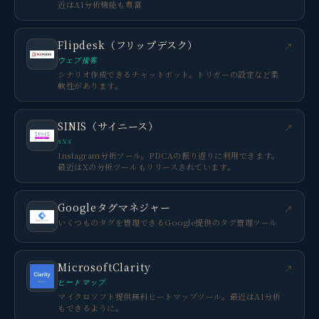
近はAI分析機能も豊富
Flipdesk（フリップデスク）
↗
ウェブ接客
シナリオ作成できるチャットボット。トリガーの設定など柔
軟性があります。
SINIS（サイニース）
↗
SNS
Instagram分析ツール。PDCAの振り返りに利用できます。
最近はXの分析ツールもリリースされています。
Googleタグマネジャー
↗
いくつものタグを管理できるGoogle提供のタグ管理ツール
MicrosoftClarity
↗
ヒートマップ
マイクロソフト提供無料ヒートマップツール。最近はAI分析
もできるように。