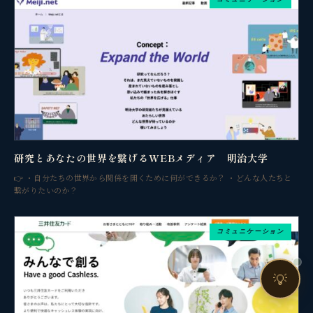
売上・集客・ブランドの悩みをお聞きします。
📈 利益を増やしたい
❤️ ファンを増やしたい
🔍 現状サイトを分析したい
🤝 コンサルティングって？
🧭 個人コーチングとは？
研究とあなたの世界を繋げるWEBメディア 明治大学
👉 ・自分たちの世界から関係を開くために何ができるか？ ・どんな人たちと
繋がりたいのか？
コミュニケーション
お問い合わせ
💡