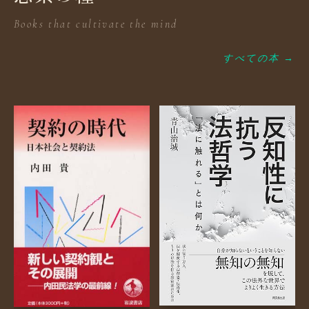
Books that cultivate the mind
すべての本 →