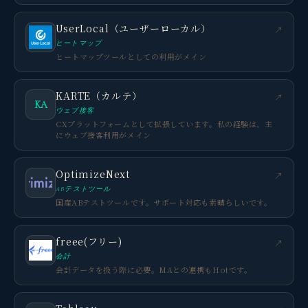
UserLocal（ユーザーローカル）
↗
ヒートマップ
ヒートマップツールとしての利用がメイン
KARTE（カルテ）
↗
KA
ウェブ接客
CXプラットフォームとして拡張しています。私の経験は、主
にウェブ接客利用がメイン
OptimizeNext
↗
ABテストツール
国産ABテストツールです。サポート対応も素晴らしいです。
freee(フリー)
↗
会計
会計データを扱う際に必要。MAとの連携もHotです。