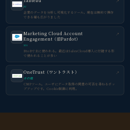
Tableau
↗
BI
企業のデータを分析し可視化するツール。現在は無料で操作
できる幅も広がりました
Marketing Cloud Account
↗
Engagement（旧Pardot）
MA
BtoBで主に使われる。最近はSalesCloud導入に付随する形
で使われることが多い
OneTrust（ワントラスト）
↗
その他
CMPツール。ユーザにデータ取得の同意の可否を尋ねるポッ
プアップです。Cookie制御に利用。