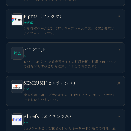
Figma（フィグマ）
↗
その他
分析後のページ設計（ワイヤーフレーム作成）に欠かせない
アイテムツールです。
どこどこJP
↗
どこ
BI
REST APIとBIで政府系サイトの利用分析に利用（BIツール
ではないですがこちらにカテゴリしておきます）
SEMRUSH(セムラッシュ)
↗
SEO
流入系は一通り分析できます。UIがだんだん進化。アカデミ
ーもわかりやすいです。
Ahrefs（エイチレフス）
↗
SEO
SEOツールとして競合分析からキーワード分析まで可能。最