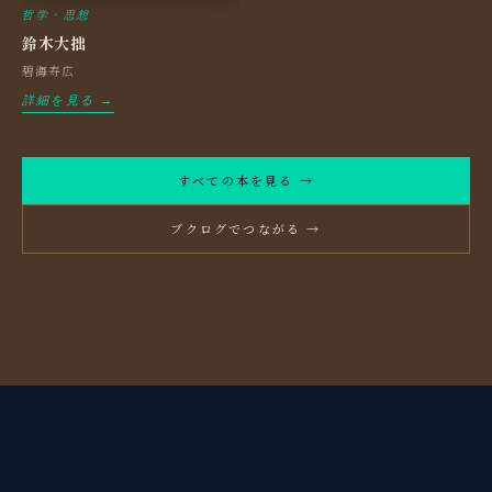
哲学・思想
鈴木大拙
碧海寿広
詳細を見る →
すべての本を見る →
ブクログでつながる →