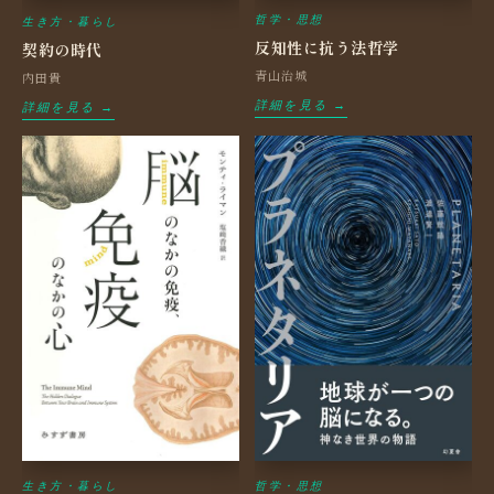
哲学・思想
生き方・暮らし
反知性に抗う法哲学
契約の時代
青山治城
内田貴
詳細を見る →
詳細を見る →
生き方・暮らし
哲学・思想