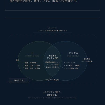
地や機会を耕す。耕すことは、未来への投資です。
QUESTION
いかに人と自然の接点を取り戻すか？
土
デジタル
食と農の
NATURE & SOIL
DX & DIGITAL
デジタル活用
伴走支援
農園
NGO・中小企業
季節限定農園カフェ
農業・自然観察
マーケティング
コンテンツ発信
環境・土壌・生態系
データ分析・DX推進
産直EC（準備中）
季節・感性・身体知
デジタル戦略・設計
en処towa
観省庵
観察と内省
OBSERVATION & REFLECTION
土とデジタルの間で、
未来を耕す。
CULTIVATING THE FUTURE BETWEEN SOIL AND DIGITAL