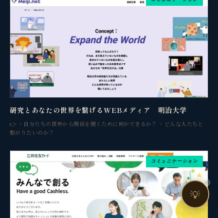
売上・集客・ブランドの悩みをお聞きします。
📈 利益を増やしたい
❤️ ファンを増やしたい
🔍 現状サイトを分析したい
🤝 コンサルティングって？
🧭 個人コーチングとは？
研究とあなたの世界を繋げるWEBメディア 明治大学
👉 ・自分たちの世界から関係を開くために何ができるか？ ・どんな人たちと
繋がりたいのか？
コミュニケーション
お問い合わせ
💡