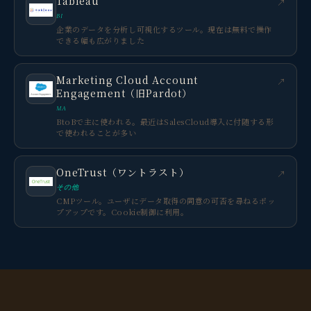
Tableau
↗
BI
企業のデータを分析し可視化するツール。現在は無料で操作
できる幅も広がりました
Marketing Cloud Account
↗
Engagement（旧Pardot）
MA
BtoBで主に使われる。最近はSalesCloud導入に付随する形
で使われることが多い
OneTrust（ワントラスト）
↗
その他
CMPツール。ユーザにデータ取得の同意の可否を尋ねるポッ
プアップです。Cookie制御に利用。