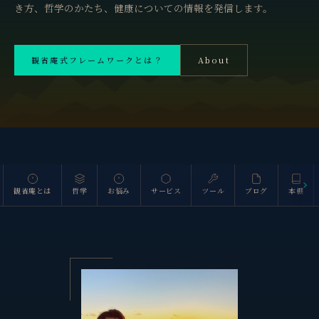
き方、哲学のかたち、健康についての情報を発信します。
観省庵式フレームワークとは？
About
斜里岳 1,547m
観省庵とは
哲学
お悩み
サービス
ツール
ブログ
本棚