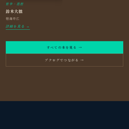
哲学・思想
鈴木大拙
碧海寿広
詳細を見る →
すべての本を見る →
ブクログでつながる →