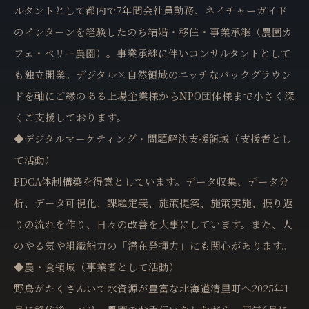
ルタントとして都内で7年間会社員勤務、ネイチャーガイド
のインターンを経験したのち結婚・移住・事業承継（農園カ
フェ・ベリー農園）。事業承継に伴いコンサルタントとして
も独立開業。デジタル×自然領域のニッチなバックグラウン
ドを軸にご縁のある上場企業様からNPO団体様まで小さく深
くご支援しております。
◆デジタルマーケティング・問題解決支援領域（支援者とし
て活動）
PDCA体制構築を得意としています。データ収集、データ分
析、データ可視化、課題定義、施策提案、施策実施、振り返
りの流れを作り、日々の改善を大事にしています。また、人
のやる気や組織能力の「潜在発揮力」にも関心があります。
◆農・食領域（事業者として活動）
野鳥がたくさんいて水資源が豊富な北海道清里町へ2025年1