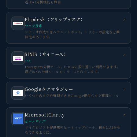
近はAI分析機能も豊富
Flipdesk（フリップデスク）
↗
ウェブ接客
シナリオ作成できるチャットボット。トリガーの設定など柔
軟性があります。
SINIS（サイニース）
↗
SNS
Instagram分析ツール。PDCAの振り返りに利用できます。
最近はXの分析ツールもリリースされています。
Googleタグマネジャー
↗
いくつものタグを管理できるGoogle提供のタグ管理ツール
MicrosoftClarity
↗
ヒートマップ
マイクロソフト提供無料ヒートマップツール。最近はAI分析
もできるように。