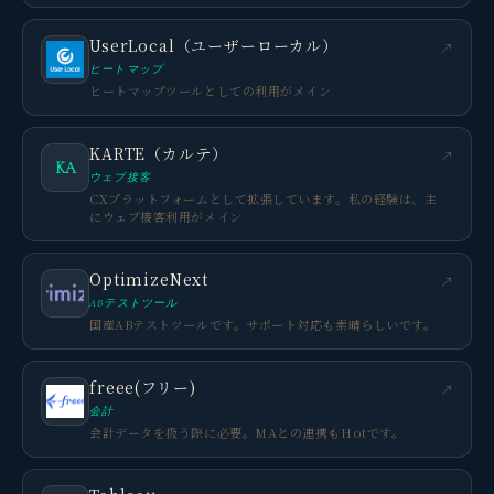
UserLocal（ユーザーローカル）
↗
ヒートマップ
ヒートマップツールとしての利用がメイン
KARTE（カルテ）
↗
KA
ウェブ接客
CXプラットフォームとして拡張しています。私の経験は、主
にウェブ接客利用がメイン
OptimizeNext
↗
ABテストツール
国産ABテストツールです。サポート対応も素晴らしいです。
freee(フリー)
↗
会計
会計データを扱う際に必要。MAとの連携もHotです。