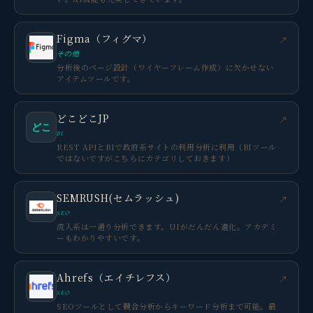
Figma（フィグマ）
↗
その他
分析後のページ設計（ワイヤーフレーム作成）に欠かせない
アイテムツールです。
どこどこJP
↗
どこ
BI
REST APIとBIで政府系サイトの利用分析に利用（BIツール
ではないですがこちらにカテゴリしておきます）
SEMRUSH(セムラッシュ)
↗
SEO
流入系は一通り分析できます。UIがだんだん進化。アカデミ
ーもわかりやすいです。
Ahrefs（エイチレフス）
↗
SEO
SEOツールとして競合分析からキーワード分析まで可能。最