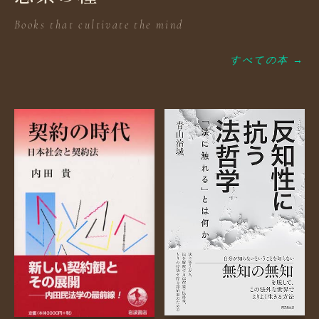
Books that cultivate the mind
すべての本 →