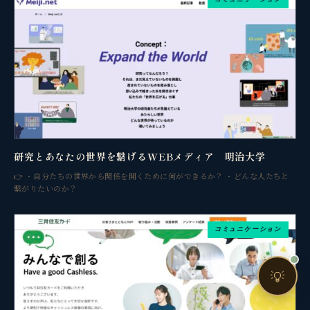
売上・集客・ブランドの悩みをお聞きします。
📈 利益を増やしたい
❤️ ファンを増やしたい
🔍 現状サイトを分析したい
🤝 コンサルティングって？
🧭 個人コーチングとは？
研究とあなたの世界を繋げるWEBメディア 明治大学
👉 ・自分たちの世界から関係を開くために何ができるか？ ・どんな人たちと
繋がりたいのか？
コミュニケーション
お問い合わせ
💡