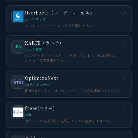
UserLocal（ユーザーローカル）
↗
ヒートマップ
ヒートマップツールとしての利用がメイン
KARTE（カルテ）
↗
KA
ウェブ接客
CXプラットフォームとして拡張しています。私の経験は、主
にウェブ接客利用がメイン
OptimizeNext
↗
ABテストツール
国産ABテストツールです。サポート対応も素晴らしいです。
freee(フリー)
↗
会計
会計データを扱う際に必要。MAとの連携もHotです。