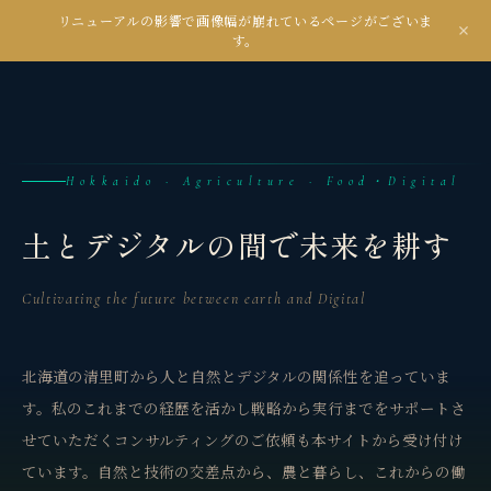
リニューアルの影響で画像幅が崩れているページがございま
kanseian
す。
土とデジタルの間で未来を耕す
Hokkaido · Agriculture · Food・Digital
土とデジタルの間で未来を耕す
Cultivating the future between earth and Digital
北海道の清里町から人と自然とデジタルの関係性を追っていま
す。私のこれまでの経歴を活かし戦略から実行までをサポートさ
せていただくコンサルティングのご依頼も本サイトから受け付け
ています。自然と技術の交差点から、農と暮らし、これからの働