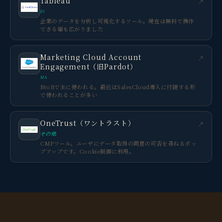
Tableau
↗
BI
企業のデータを分析し可視化するツール。現在は無料で操作
できる幅も広がりました
Marketing Cloud Account
↗
Engagement（旧Pardot）
MA
BtoBで主に使われる。最近はSalesCloud導入に付随する形
で使われることが多い
OneTrust（ワントラスト）
↗
その他
CMPツール。ユーザにデータ取得の同意の可否を尋ねるポッ
プアップです。Cookie制御に利用。