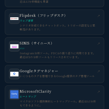
近はAI分析機能も豊富
Flipdesk（フリップデスク）
↗
ウェブ接客
シナリオ作成できるチャットボット。トリガーの設定など柔
軟性があります。
SINIS（サイニース）
↗
SNS
Instagram分析ツール。PDCAの振り返りに利用できます。
最近はXの分析ツールもリリースされています。
Googleタグマネジャー
↗
いくつものタグを管理できるGoogle提供のタグ管理ツール
MicrosoftClarity
↗
ヒートマップ
マイクロソフト提供無料ヒートマップツール。最近はAI分析
もできるように。