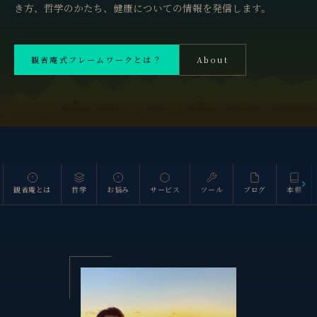
き方、哲学のかたち、健康についての情報を発信します。
観省庵式フレームワークとは？
About
斜里岳 1,547m
観省庵とは
哲学
お悩み
サービス
ツール
ブログ
本棚