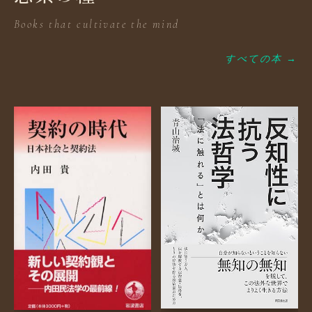
Books that cultivate the mind
すべての本 →