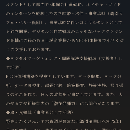
ルタントとして都内で7年間会社員勤務、ネイチャーガイド
のインターンを経験したのち結婚・移住・事業承継（農園カ
フェ・ベリー農園）。事業承継に伴いコンサルタントとして
も独立開業。デジタル×自然領域のニッチなバックグラウン
ドを軸にご縁のある上場企業様からNPO団体様まで小さく深
くご支援しております。
◆デジタルマーケティング・問題解決支援領域（支援者とし
て活動）
PDCA体制構築を得意としています。データ収集、データ分
析、データ可視化、課題定義、施策提案、施策実施、振り返
りの流れを作り、日々の改善を大事にしています。また、人
のやる気や組織能力の「潜在発揮力」にも関心があります。
◆農・食領域（事業者として活動）
野鳥がたくさんいて水資源が豊富な北海道清里町へ2025年1