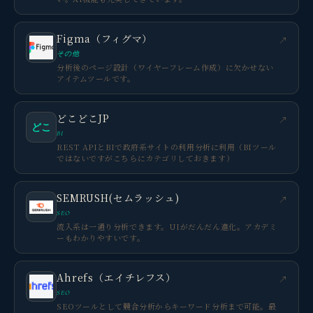
Figma（フィグマ）
↗
その他
分析後のページ設計（ワイヤーフレーム作成）に欠かせない
アイテムツールです。
どこどこJP
↗
どこ
BI
REST APIとBIで政府系サイトの利用分析に利用（BIツール
ではないですがこちらにカテゴリしておきます）
SEMRUSH(セムラッシュ)
↗
SEO
流入系は一通り分析できます。UIがだんだん進化。アカデミ
ーもわかりやすいです。
Ahrefs（エイチレフス）
↗
SEO
SEOツールとして競合分析からキーワード分析まで可能。最