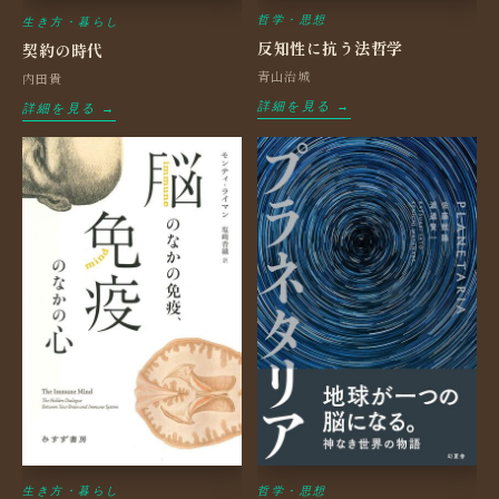
哲学・思想
生き方・暮らし
反知性に抗う法哲学
契約の時代
青山治城
内田貴
詳細を見る →
詳細を見る →
生き方・暮らし
哲学・思想