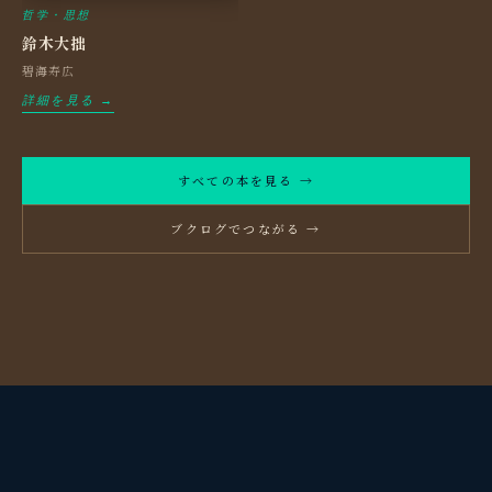
哲学・思想
鈴木大拙
碧海寿広
詳細を見る →
すべての本を見る →
ブクログでつながる →