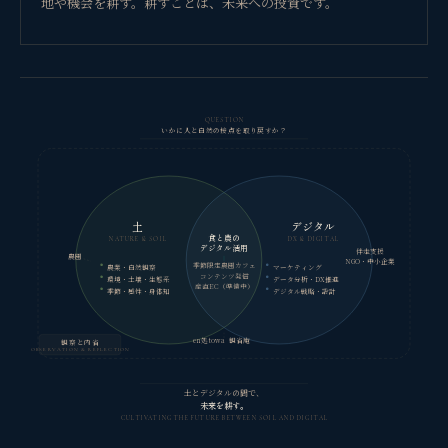
地や機会を耕す。耕すことは、未来への投資です。
QUESTION
いかに人と自然の接点を取り戻すか？
土
デジタル
食と農の
NATURE & SOIL
DX & DIGITAL
デジタル活用
伴走支援
農園
NGO・中小企業
季節限定農園カフェ
農業・自然観察
マーケティング
コンテンツ発信
環境・土壌・生態系
データ分析・DX推進
産直EC（準備中）
季節・感性・身体知
デジタル戦略・設計
en処towa
観省庵
観察と内省
OBSERVATION & REFLECTION
土とデジタルの間で、
未来を耕す。
CULTIVATING THE FUTURE BETWEEN SOIL AND DIGITAL