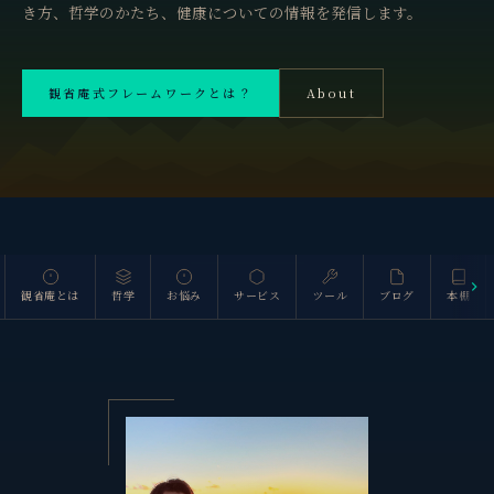
き方、哲学のかたち、健康についての情報を発信します。
観省庵式フレームワークとは？
About
斜里岳 1,547m
観省庵とは
哲学
お悩み
サービス
ツール
ブログ
本棚