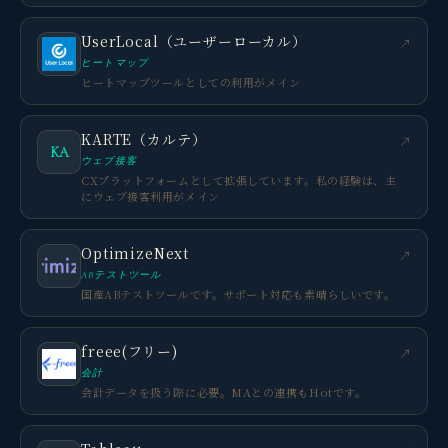
UserLocal（ユーザーローカル）
↗
ヒートマップ
ヒートマップツールとしての利用がメイン
KARTE（カルテ）
↗
KA
ウェブ接客
CXプラットフォームとして拡張しています。私の経験は、主
にウェブ接客利用がメイン
OptimizeNext
↗
ABテストツール
国産ABテストツールです。サポート対応も素晴らしいです。
freee(フリー)
↗
会計
会計データを扱う際に必要。MAとの連携もHotです。