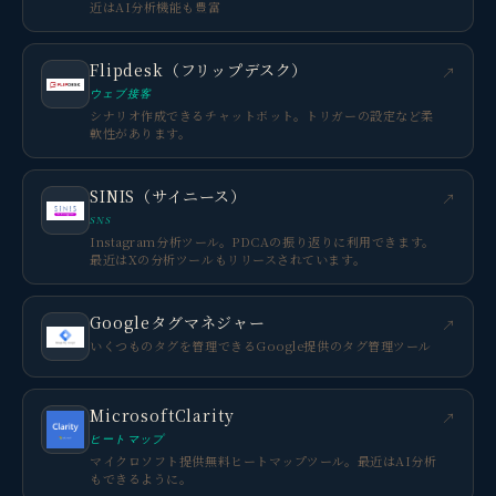
近はAI分析機能も豊富
Flipdesk（フリップデスク）
↗
ウェブ接客
シナリオ作成できるチャットボット。トリガーの設定など柔
軟性があります。
SINIS（サイニース）
↗
SNS
Instagram分析ツール。PDCAの振り返りに利用できます。
最近はXの分析ツールもリリースされています。
Googleタグマネジャー
↗
いくつものタグを管理できるGoogle提供のタグ管理ツール
MicrosoftClarity
↗
ヒートマップ
マイクロソフト提供無料ヒートマップツール。最近はAI分析
もできるように。