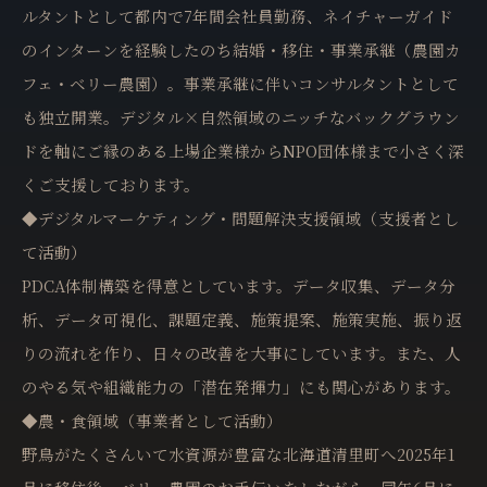
ルタントとして都内で7年間会社員勤務、ネイチャーガイド
のインターンを経験したのち結婚・移住・事業承継（農園カ
フェ・ベリー農園）。事業承継に伴いコンサルタントとして
も独立開業。デジタル×自然領域のニッチなバックグラウン
ドを軸にご縁のある上場企業様からNPO団体様まで小さく深
くご支援しております。
◆デジタルマーケティング・問題解決支援領域（支援者とし
て活動）
PDCA体制構築を得意としています。データ収集、データ分
析、データ可視化、課題定義、施策提案、施策実施、振り返
りの流れを作り、日々の改善を大事にしています。また、人
のやる気や組織能力の「潜在発揮力」にも関心があります。
◆農・食領域（事業者として活動）
野鳥がたくさんいて水資源が豊富な北海道清里町へ2025年1