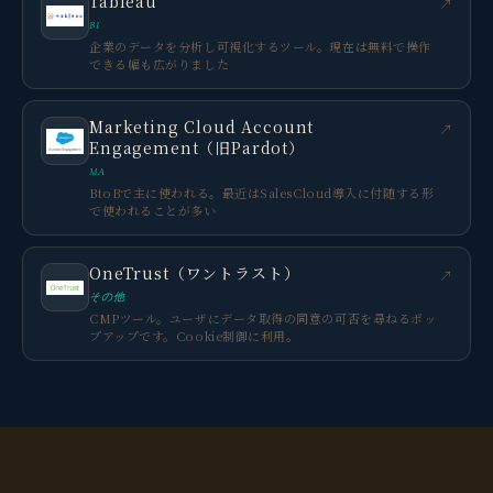
Tableau
↗
BI
企業のデータを分析し可視化するツール。現在は無料で操作
できる幅も広がりました
Marketing Cloud Account
↗
Engagement（旧Pardot）
MA
BtoBで主に使われる。最近はSalesCloud導入に付随する形
で使われることが多い
OneTrust（ワントラスト）
↗
その他
CMPツール。ユーザにデータ取得の同意の可否を尋ねるポッ
プアップです。Cookie制御に利用。