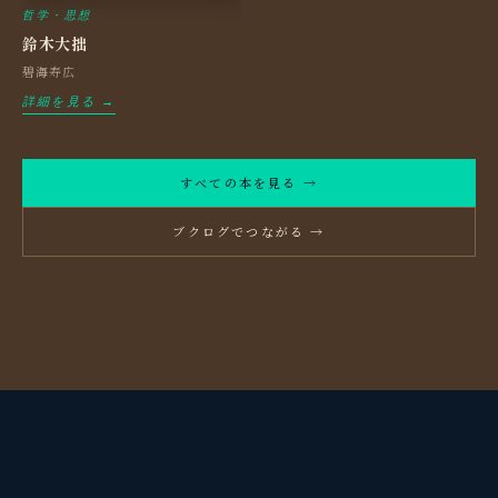
哲学・思想
鈴木大拙
碧海寿広
詳細を見る →
すべての本を見る →
ブクログでつながる →