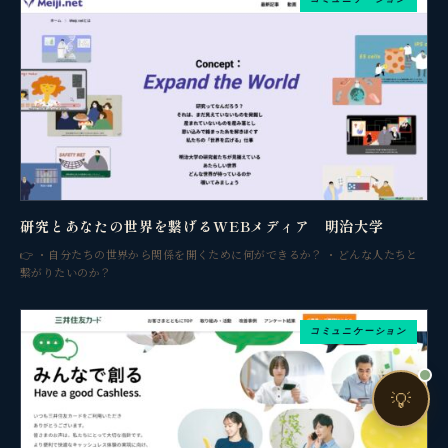
売上・集客・ブランドの悩みをお聞きします。
📈 利益を増やしたい
❤️ ファンを増やしたい
🔍 現状サイトを分析したい
🤝 コンサルティングって？
🧭 個人コーチングとは？
研究とあなたの世界を繋げるWEBメディア 明治大学
👉 ・自分たちの世界から関係を開くために何ができるか？ ・どんな人たちと
繋がりたいのか？
コミュニケーション
お問い合わせ
💡