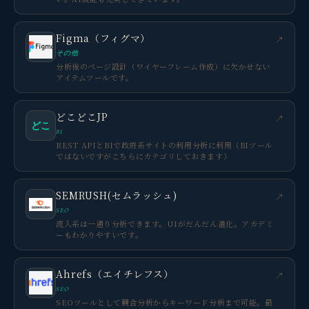
Figma（フィグマ）
↗
その他
分析後のページ設計（ワイヤーフレーム作成）に欠かせない
アイテムツールです。
どこどこJP
↗
どこ
BI
REST APIとBIで政府系サイトの利用分析に利用（BIツール
ではないですがこちらにカテゴリしておきます）
SEMRUSH(セムラッシュ)
↗
SEO
流入系は一通り分析できます。UIがだんだん進化。アカデミ
ーもわかりやすいです。
Ahrefs（エイチレフス）
↗
SEO
SEOツールとして競合分析からキーワード分析まで可能。最