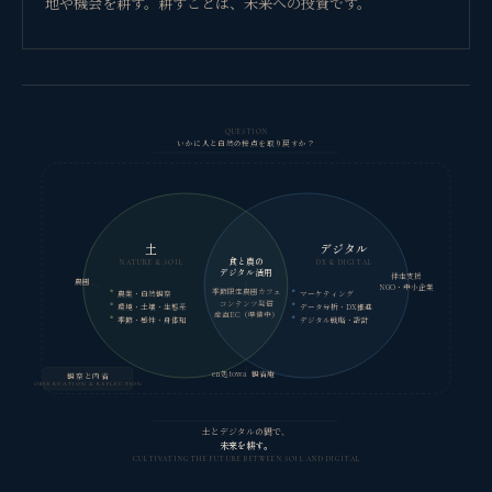
地や機会を耕す。耕すことは、未来への投資です。
QUESTION
いかに人と自然の接点を取り戻すか？
土
デジタル
食と農の
NATURE & SOIL
DX & DIGITAL
デジタル活用
伴走支援
農園
NGO・中小企業
季節限定農園カフェ
農業・自然観察
マーケティング
コンテンツ発信
環境・土壌・生態系
データ分析・DX推進
産直EC（準備中）
季節・感性・身体知
デジタル戦略・設計
en処towa
観省庵
観察と内省
OBSERVATION & REFLECTION
土とデジタルの間で、
未来を耕す。
CULTIVATING THE FUTURE BETWEEN SOIL AND DIGITAL