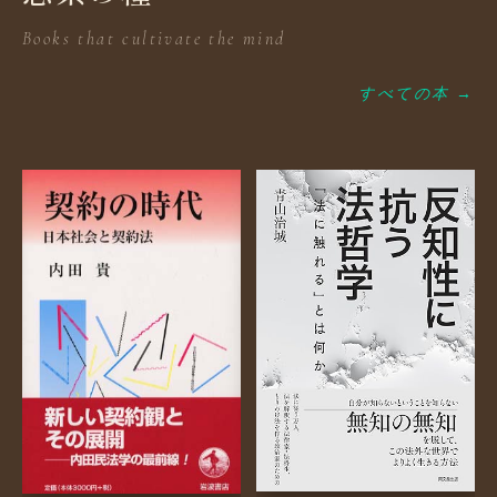
Books that cultivate the mind
すべての本 →