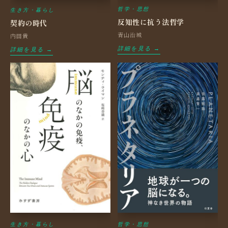
哲学・思想
生き方・暮らし
反知性に抗う法哲学
契約の時代
青山治城
内田貴
詳細を見る →
詳細を見る →
生き方・暮らし
哲学・思想